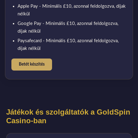
Apple Pay - Minimális £10, azonnal feldolgozva, díjak
nélkül
Google Pay - Minimális £10, azonnal feldolgozva,
díjak nélkül
Paysafecard - Minimális £10, azonnal feldolgozva,
díjak nélkül
Betét készítés
Játékok és szolgáltatók a GoldSpin
Casino-ban