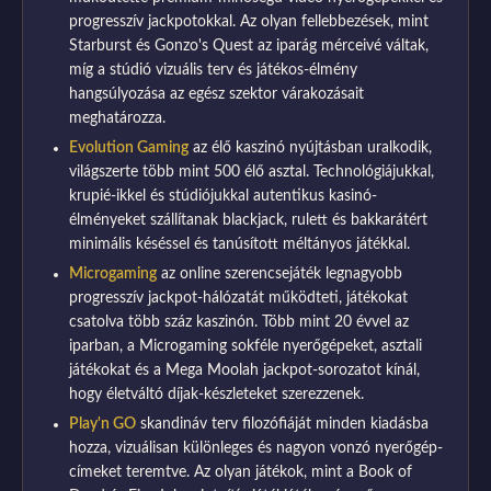
progresszív jackpotokkal. Az olyan fellebbezések, mint
Starburst és Gonzo's Quest az iparág mérceivé váltak,
míg a stúdió vizuális terv és játékos-élmény
hangsúlyozása az egész szektor várakozásait
meghatározza.
Evolution Gaming
az élő kaszinó nyújtásban uralkodik,
világszerte több mint 500 élő asztal. Technológiájukkal,
krupié-ikkel és stúdiójukkal autentikus kasinó-
élményeket szállítanak blackjack, rulett és bakkarátért
minimális késéssel és tanúsított méltányos játékkal.
Microgaming
az online szerencsejáték legnagyobb
progresszív jackpot-hálózatát működteti, játékokat
csatolva több száz kaszinón. Több mint 20 évvel az
iparban, a Microgaming sokféle nyerőgépeket, asztali
játékokat és a Mega Moolah jackpot-sorozatot kínál,
hogy életváltó díjak-készleteket szerezzenek.
Play'n GO
skandináv terv filozófiáját minden kiadásba
hozza, vizuálisan különleges és nagyon vonzó nyerőgép-
címeket teremtve. Az olyan játékok, mint a Book of