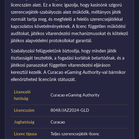
licencszám alatt. Ez a licenc igazolja, hogy kasinónk szigorú
szerencsejáték-szabályozás alatt működik, méltányos játék
normáit tartja meg, és megfelelő a felelős szerencsejátékkal
kapcsolatos követelményeknek. A licenc független működési
auditokat, játékos vitarendezési mechanizmusokat és kötelező
játékos alapvédelmi protokollokat garantál.
Szabályozási felügyeletünk biztosítja, hogy minden játék
tisztasságát tesztelték, a fogadási korlátok betartódnak, és a
játékosi panaszokat független vitarendezési eljáráson
keresztül kezelik. A Curacao eGaming Authority-val bármikor
ellenőrizheted licencünk státuszát.
Licencelő
Curacao eGaming Authority
hatóság
Licencszám
8048/JAZ2024-GLD
Joghatóság
Curacao
Licenc típusa
Teljes szerencsejáték-licenc