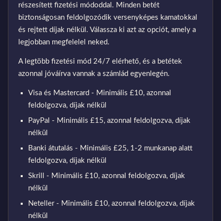
részesített fizetési módoddal. Minden betét
biztonságosan feldolgozódik versenyképes kamatokkal
és rejtett díjak nélkül. Válassza ki azt az opciót, amely a
legjobban megfelelel neked.
A legtöbb fizetési mód 24/7 elérhető, és a betétek
azonnal jóváírva vannak a számlád egyenlegén.
Visa és Mastercard - Minimális £10, azonnal
feldolgozva, díjak nélkül
PayPal - Minimális £15, azonnal feldolgozva, díjak
nélkül
Banki átutalás - Minimális £25, 1-2 munkanap alatt
feldolgozva, díjak nélkül
Skrill - Minimális £10, azonnal feldolgozva, díjak
nélkül
Neteller - Minimális £10, azonnal feldolgozva, díjak
nélkül