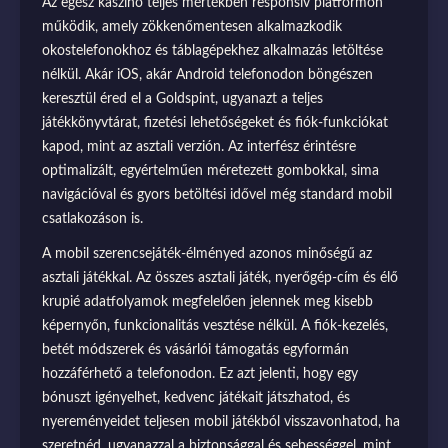
Az egész kaszinó teljes mértékben responsív platformon
működik, amely zökkenőmentesen alkalmazkodik
okostelefonokhoz és táblagépekhez alkalmazás letöltése
nélkül. Akár iOS, akár Android telefonodon böngészen
keresztül éred el a Goldspint, ugyanazt a teljes
játékkönyvtárat, fizetési lehetőségeket és fiók-funkciókat
kapod, mint az asztali verzión. Az interfész érintésre
optimalizált, egyértelműen méretezett gombokkal, sima
navigációval és gyors betöltési idővel még standard mobil
csatlakozáson is.
A mobil szerencsejáték-élményed azonos minőségű az
asztali játékkal. Az összes asztali játék, nyerőgép-cím és élő
krupié adatfolyamok megfelelően jelennek meg kisebb
képernyőn, funkcionalitás vesztése nélkül. A fiók-kezelés,
betét módszerek és vásárlói támogatás egyformán
hozzáférhető a telefonodon. Ez azt jelenti, hogy egy
bónuszt igényelhet, kedvenc játékait játszhatod, és
nyereményeidet teljesen mobil játékból visszavonhatod, ha
szeretnéd, ugyanazzal a biztonsággal és sebességgel, mint