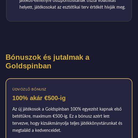
játékos-élményre összpontosítanak tiszta volatilitás
helyett, játékosokat az esztétikai terv értékét hívják meg.
Bónuszok és jutalmak a
Goldspinban
ÜDVÖZLŐ BÓNUSZ
100% akár €500-ig
Az új játékosok a Goldspinban 100% egyezést kapnak első
betétükre, maximum €500-ig. Ez a bónusz azért lett
tervezve, hogy kizsákmányolja teljes játékkönyvtárunkat és
megtaláld a kedvenceidet.