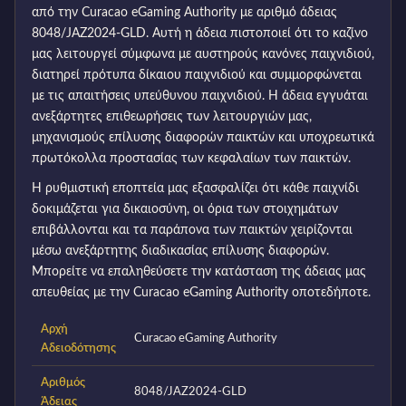
από την Curacao eGaming Authority με αριθμό άδειας
8048/JAZ2024-GLD. Αυτή η άδεια πιστοποιεί ότι το καζίνο
μας λειτουργεί σύμφωνα με αυστηρούς κανόνες παιχνιδιού,
διατηρεί πρότυπα δίκαιου παιχνιδιού και συμμορφώνεται
με τις απαιτήσεις υπεύθυνου παιχνιδιού. Η άδεια εγγυάται
ανεξάρτητες επιθεωρήσεις των λειτουργιών μας,
μηχανισμούς επίλυσης διαφορών παικτών και υποχρεωτικά
πρωτόκολλα προστασίας των κεφαλαίων των παικτών.
Η ρυθμιστική εποπτεία μας εξασφαλίζει ότι κάθε παιχνίδι
δοκιμάζεται για δικαιοσύνη, οι όρια των στοιχημάτων
επιβάλλονται και τα παράπονα των παικτών χειρίζονται
μέσω ανεξάρτητης διαδικασίας επίλυσης διαφορών.
Μπορείτε να επαληθεύσετε την κατάσταση της άδειας μας
απευθείας με την Curacao eGaming Authority οποτεδήποτε.
Αρχή
Curacao eGaming Authority
Αδειοδότησης
Αριθμός
8048/JAZ2024-GLD
Άδειας