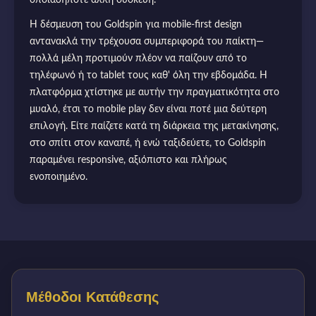
οποιαδήποτε άλλη συσκευή.
Η δέσμευση του Goldspin για mobile-first design
αντανακλά την τρέχουσα συμπεριφορά του παίκτη—
πολλά μέλη προτιμούν πλέον να παίζουν από το
τηλέφωνό ή το tablet τους καθ' όλη την εβδομάδα. Η
πλατφόρμα χτίστηκε με αυτήν την πραγματικότητα στο
μυαλό, έτσι το mobile play δεν είναι ποτέ μια δεύτερη
επιλογή. Είτε παίζετε κατά τη διάρκεια της μετακίνησης,
στο σπίτι στον καναπέ, ή ενώ ταξιδεύετε, το Goldspin
παραμένει responsive, αξιόπιστο και πλήρως
ενοποιημένο.
Μέθοδοι Κατάθεσης