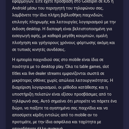
εφαρμογών. Είτε έχετε πρόσβαση στο Goldspin σε iOS ή
Android μέσω του περιηγητή του τηλεφώνου σας,
λαμβάνετε την ίδια πλήρη βιβλιοθήκη παιχνιδιών,
επιλογές πληρωμής και λειτουργίες λογαριασμού με την
έκδοση desktop. Η διεπαφή είναι βελτιστοποιημένη για
εισαγωγή αφής, με καθαρά μεγέθη κουμπιών, ομαλή
πλοήγηση και γρήγορους χρόνους φόρτωσης ακόμη και
σε τυπικές κινητές συνδέσεις.
Η εμπειρία παιχνιδιού σας στο mobile είναι ίδια σε
ποιότητα με το desktop play. Όλα τα table games, slot
titles και live dealer streams εμφανίζονται σωστά σε
μικρότερες οθόνες χωρίς απώλεια λειτουργικότητας. Η
διαχείριση λογαριασμού, οι μέθοδοι κατάθεσης και η
υποστήριξη πελατών είναι εξίσου προσβάσιμες από το
τηλέφωνό σας. Αυτό σημαίνει ότι μπορείτε να πάρετε ένα
δώρο, να παίξετε τα αγαπημένα σας παιχνίδια και να
αποσύρετε κέρδη εντελώς από το mobile αν το
προτιμάτε, με την ίδια ασφάλεια και ταχύτητα με