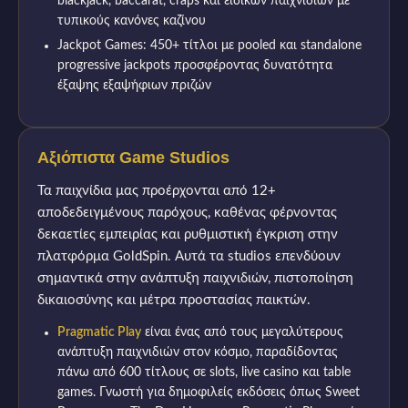
blackjack, baccarat, craps και ειδικών παιχνιδιών με
τυπικούς κανόνες καζίνου
Jackpot Games: 450+ τίτλοι με pooled και standalone
progressive jackpots προσφέροντας δυνατότητα
έξαψης εξαψήφιων πριζών
Αξιόπιστα Game Studios
Τα παιχνίδια μας προέρχονται από 12+
αποδεδειγμένους παρόχους, καθένας φέρνοντας
δεκαετίες εμπειρίας και ρυθμιστική έγκριση στην
πλατφόρμα GoldSpin. Αυτά τα studios επενδύουν
σημαντικά στην ανάπτυξη παιχνιδιών, πιστοποίηση
δικαιοσύνης και μέτρα προστασίας παικτών.
Pragmatic Play
είναι ένας από τους μεγαλύτερους
ανάπτυξη παιχνιδιών στον κόσμο, παραδίδοντας
πάνω από 600 τίτλους σε slots, live casino και table
games. Γνωστή για δημοφιλείς εκδόσεις όπως Sweet