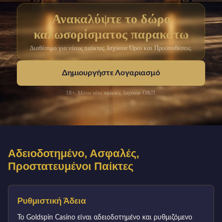
Ανακαλύψτε το δώρο
καλωσορίσματος παρακάτω
Διαθέσιμο για νέους παίκτες. Ισχύουν Όροι και Προϋποθέσεις.
Δημιουργήστε Λογαριασμό
18+. Μόνο νέοι παίκτες. Ισχύουν Ό&Π.
Αδειοδοτημένο, Ασφαλές,
Προστατευμένοι Παίκτες
Ρυθμιστική Άδεια
Το Goldspin Casino είναι αδειοδοτημένο και ρυθμιζόμενο