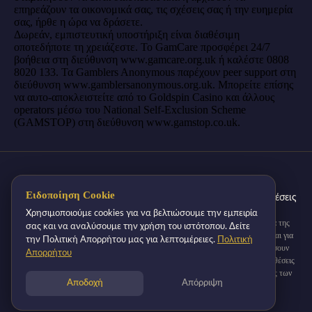
επηρεάζουν τα οικονομικά σας, τις σχέσεις σας ή την ευημερία
σας, ήρθε η ώρα να δράσετε.
Δωρεάν, εμπιστευτική υποστήριξη είναι διαθέσιμη
οποτεδήποτε τη χρειάζεστε. Το GamCare προσφέρει 24/7
βοήθεια στη διεύθυνση www.gamcare.org.uk ή καλέστε 0808
8020 133. Τα Gamblers Anonymous παρέχουν peer support στη
διεύθυνση www.gamblersanonymous.org.uk. Μπορείτε επίσης
να αυτο-αποκλειστείτε από το Goldspin Casino και άλλους
operators μέσω του National Self-Exclusion Scheme
(GAMSTOP) στη διεύθυνση www.gamstop.co.uk.
goldspin casino
Ειδοποίηση Cookie
Πολιτική Απορρήτου
Υπεύθυνο Παίχνιδι
Όροι και Προϋποθέσεις
Σχετικά με Εμάς
Χρησιμοποιούμε cookies για να βελτιώσουμε την εμπειρία
Το Goldspin Casino λειτουργεί από την Goldspin NV σύμφωνα με την άδεια της
σας και να αναλύσουμε την χρήση του ιστότοπου. Δείτε
Malta Gaming Authority MGA/CL2/803/2023. Αυτός ο ιστότοπος προορίζεται για
την Πολιτική Απορρήτου μας για λεπτομέρειες.
Πολιτική
χρήστες ηλικίας 18 ετών και άνω. Τα τυχερά παιχνίδια μπορεί να δημιουργήσουν
Απορρήτου
εξάρτηση. Παίξτε υπεύθυνα και ανατρέξτε στους πλήρεις Όρους και Προϋποθέσεις
μας για πλήρεις λεπτομέρειες σχετικά με τους κανόνες και τους περιορισμούς των
Αποδοχή
Απόρριψη
παιχνιδιών.
© 2024 Goldspin Casino. Όλα τα δικαιώματα διατηρούνται.