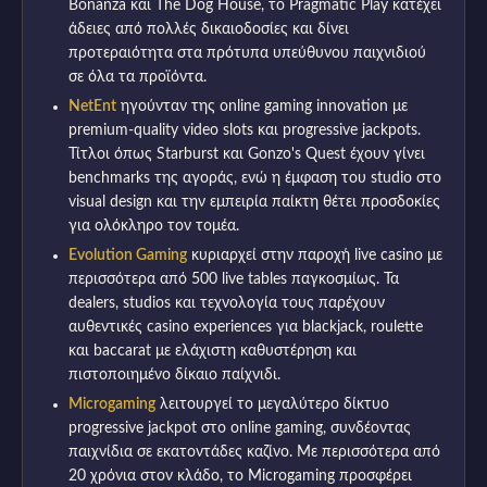
Bonanza και The Dog House, το Pragmatic Play κατέχει
άδειες από πολλές δικαιοδοσίες και δίνει
προτεραιότητα στα πρότυπα υπεύθυνου παιχνιδιού
σε όλα τα προϊόντα.
NetEnt
ηγούνταν της online gaming innovation με
premium-quality video slots και progressive jackpots.
Τίτλοι όπως Starburst και Gonzo's Quest έχουν γίνει
benchmarks της αγοράς, ενώ η έμφαση του studio στο
visual design και την εμπειρία παίκτη θέτει προσδοκίες
για ολόκληρο τον τομέα.
Evolution Gaming
κυριαρχεί στην παροχή live casino με
περισσότερα από 500 live tables παγκοσμίως. Τα
dealers, studios και τεχνολογία τους παρέχουν
αυθεντικές casino experiences για blackjack, roulette
και baccarat με ελάχιστη καθυστέρηση και
πιστοποιημένο δίκαιο παίχνιδι.
Microgaming
λειτουργεί το μεγαλύτερο δίκτυο
progressive jackpot στο online gaming, συνδέοντας
παιχνίδια σε εκατοντάδες καζίνο. Με περισσότερα από
20 χρόνια στον κλάδο, το Microgaming προσφέρει