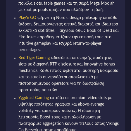
ποικίλα slots, table games και τη σειρά Mega Moolah
jackpot με pools πριζών που αλλάζουν τη ζωή.
Play'n GO
φέρνει τη Nordic design philosophy σε κάθε
έκδοση, δημιουργώντας οπτικά διακριτά και ιδιαίτερα
ελκυστικά slot titles. Παιχνίδια όπως Book of Dead και
Fire Joker παραδειγματίζουν την εστίασή τους στο
intuitive gameplay και ισχυρά return-to-player
percentages.
Red Tiger Gaming
ειδικεύεται σε υψηλής ποιότητας
slots με διαφανή RTP disclosure και innovative bonus
mechanics. Κάθε τίτλος υφίσταται αυστηρή δοκιμασία
και το studio συνεργάζεται αποκλειστικά με
πιστοποιημένους operators για τη διασφάλιση
προστασίας παικτών.
Yggdrasil Gaming
εστιάζει σε premium video slots με
υψηλής ποιότητας γραφικά και above-average
volatility για έμπειρους παίκτες. Η ιδιόκτητη
λειτουργία Boost τους και η ολοκλήρωση με
πλατφόρμες aggregation κάνουν τίτλους όπως Vikings
Go Berserk ευρέως προσβάσιμα.