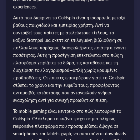
experiences.
Αυτό που διακρίνει το Goldspin είναι η ισορροπία μεταξύ
βάθους παιχνιδιού και εμπειρίας χρήστη. Αντί να
συντριβεί τους παίκτες με ατελείωτους τίτλους, το
καζίνο διατηρεί μια σκεπτική επιλεγμένη βιβλιοθήκη σε
πολλαπλούς παρόχους, διασφαλίζοντας ποιότητα έναντι
ποσότητας. Αυτή η προσέγγιση επεκτείνεται στο πώς η
πλατφόρμα χειρίζεται τα δώρα, τις καταθέσεις και τη
διαχείριση του λογαριασμού—απλή χωρίς κρυμμένες
προϋποθέσεις. Οι παίκτες επιστρέφουν γιατί το Goldspin
σέβεται το χρόνο και την ευφυΐα τους, προσφέροντας
ανταμοιβές κατάστασης που αντανακλούν γνήσια
ενασχόληση αντί για συνεχή προωθητική πίεση.
Το mobile gaming είναι κεντρικό στο πώς λειτουργεί το
Goldspin. Ολόκληρο το καζίνο τρέχει σε μια πλήρως
responsive πλατφόρμα που προσαρμόζεται άψογα σε
smartphones και tablets χωρίς να απαιτούνται downloads