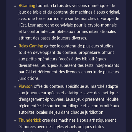
BGaming
fournit à la fois des versions numériques de
jeux de table et du contenu de machines à sous original,
avec une force particulière sur les marchés d'Europe de
l'Est. Leur approche conviviale pour la crypto-monnaie
et la conformité complète aux normes internationales
attirent des bases de joueurs diverses.
Relax Gaming
agrège le contenu de plusieurs studios
tout en développant du contenu propriétaire, offrant
aux petits opérateurs l'accès à des bibliothèques
diversifiées. Leurs jeux subissent des tests indépendants
par GLI et détiennent des licences en vertu de plusieurs
juridictions.
Playson
offre du contenu spécifique au marché adapté
aux joueurs européens et asiatiques avec des métriques
d'engagement éprouvées. Leurs jeux présentent l'équité
réglementée, le soutien multilingue et la conformité aux
autorités locales de jeu dans chaque juridiction.
Thunderkick
crée des machines à sous artistiquement
élaborées avec des styles visuels uniques et des