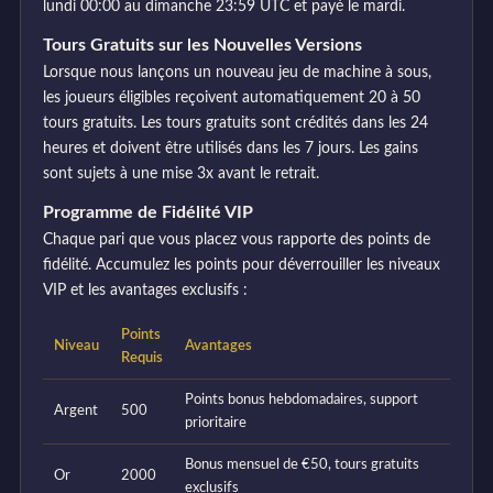
lundi 00:00 au dimanche 23:59 UTC et payé le mardi.
Tours Gratuits sur les Nouvelles Versions
Lorsque nous lançons un nouveau jeu de machine à sous,
les joueurs éligibles reçoivent automatiquement 20 à 50
tours gratuits. Les tours gratuits sont crédités dans les 24
heures et doivent être utilisés dans les 7 jours. Les gains
sont sujets à une mise 3x avant le retrait.
Programme de Fidélité VIP
Chaque pari que vous placez vous rapporte des points de
fidélité. Accumulez les points pour déverrouiller les niveaux
VIP et les avantages exclusifs :
Points
Niveau
Avantages
Requis
Points bonus hebdomadaires, support
Argent
500
prioritaire
Bonus mensuel de €50, tours gratuits
Or
2000
exclusifs