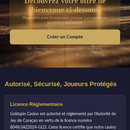
Découvrez votre offre de
bienvenue ci-dessous
Disponible pour les nouveaux joueurs. Les conditions
générales s'appliquent.
Créer un Compte
18+. Nouveaux joueurs uniquement. C.G.V. applicables.
Autorisé, Sécurisé, Joueurs Protégés
Licence Réglementaire
Goldspin Casino est autorisé et réglementé par l'Autorité de
Jeu de Curaçao en vertu de la licence numéro
8048/JAZ2024-GLD. Cette licence certifie que notre casino