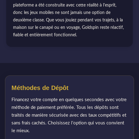
plateforme a été construite avec cette réalité à l'esprit,
donc les jeux mobiles ne sont jamais une option de
deuxième classe. Que vous jouiez pendant vos trajets, à la
maison sur le canapé ou en voyage, Goldspin reste réactif,
fiable et entièrement fonctionnel.
Méthodes de Dépôt
Financez votre compte en quelques secondes avec votre
méthode de paiement préférée. Tous les dépôts sont
traités de manière sécurisée avec des taux compétitifs et
sans frais cachés. Choisissez l'option qui vous convient
le mieux.