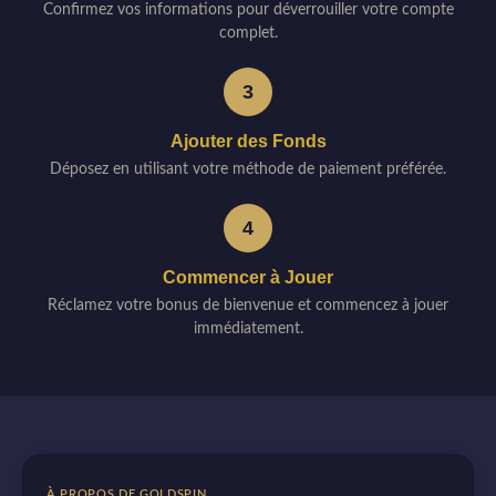
Confirmez vos informations pour déverrouiller votre compte
complet.
3
Ajouter des Fonds
Déposez en utilisant votre méthode de paiement préférée.
4
Commencer à Jouer
Réclamez votre bonus de bienvenue et commencez à jouer
immédiatement.
À PROPOS DE GOLDSPIN