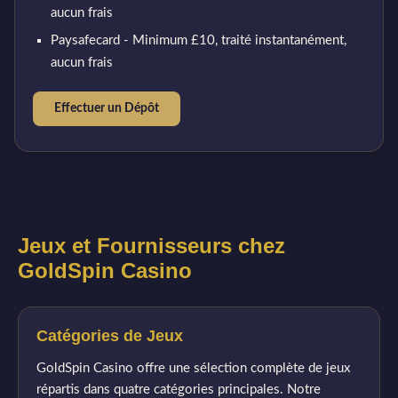
aucun frais
Paysafecard - Minimum £10, traité instantanément,
aucun frais
Effectuer un Dépôt
Jeux et Fournisseurs chez
GoldSpin Casino
Catégories de Jeux
GoldSpin Casino offre une sélection complète de jeux
répartis dans quatre catégories principales. Notre