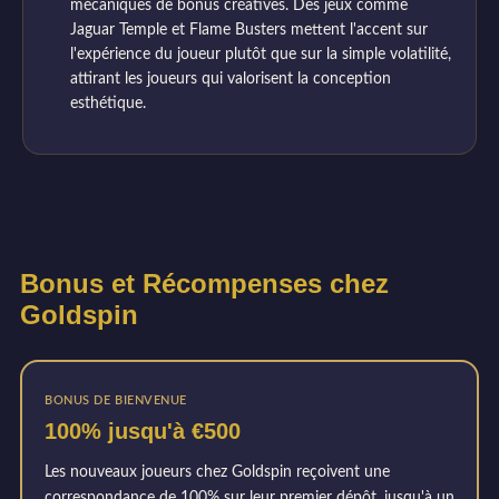
mécaniques de bonus créatives. Des jeux comme
Jaguar Temple et Flame Busters mettent l'accent sur
l'expérience du joueur plutôt que sur la simple volatilité,
attirant les joueurs qui valorisent la conception
esthétique.
Bonus et Récompenses chez
Goldspin
BONUS DE BIENVENUE
100% jusqu'à €500
Les nouveaux joueurs chez Goldspin reçoivent une
correspondance de 100% sur leur premier dépôt, jusqu'à un