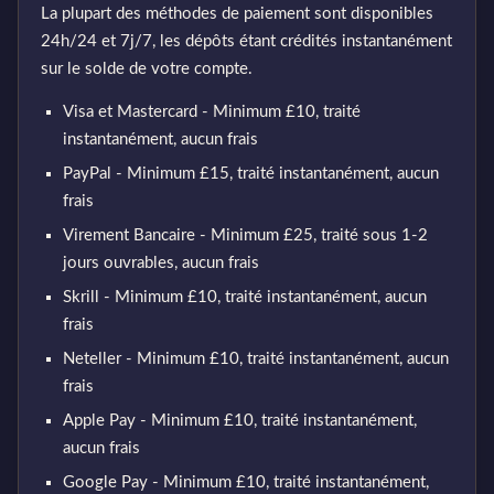
La plupart des méthodes de paiement sont disponibles
24h/24 et 7j/7, les dépôts étant crédités instantanément
sur le solde de votre compte.
Visa et Mastercard - Minimum £10, traité
instantanément, aucun frais
PayPal - Minimum £15, traité instantanément, aucun
frais
Virement Bancaire - Minimum £25, traité sous 1-2
jours ouvrables, aucun frais
Skrill - Minimum £10, traité instantanément, aucun
frais
Neteller - Minimum £10, traité instantanément, aucun
frais
Apple Pay - Minimum £10, traité instantanément,
aucun frais
Google Pay - Minimum £10, traité instantanément,